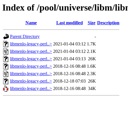
Index of /pool/universe/libm/li
Name
Last modified
Size
Description
Parent Directory
-
libmenlo-legacy-perl..>
2021-01-04 03:12
1.7K
libmenlo-legacy-perl..>
2021-01-04 03:12
2.1K
libmenlo-legacy-perl..>
2021-01-04 03:13
26K
libmenlo-legacy-perl..>
2018-12-16 08:48
1.6K
libmenlo-legacy-perl..>
2018-12-16 08:48
2.3K
libmenlo-legacy-perl..>
2018-12-18 07:03
26K
libmenlo-legacy-perl..>
2018-12-16 08:48
34K